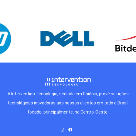
A Intervention Tecnologia, sediada em Goiânia, provê soluções
tecnológicas inovadoras aos nossos clientes em todo o Brasil
focada, principalmente, no Centro-Oeste.