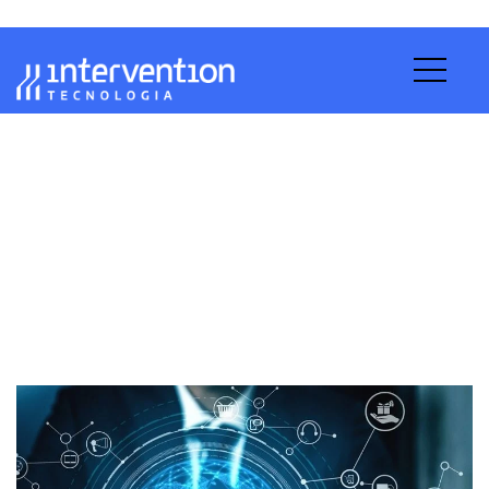
Outsourcing de TI
Home
Terceirização de TI
Outsourcing de TI