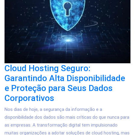
Cloud Hosting Seguro:
Garantindo Alta Disponibilidade
e Proteção para Seus Dados
Corporativos
Nos dias de hoje, a segurança da informação e a
disponibilidade dos dados são mais críticas do que nunca para
as empresas. A transformação digital tem impulsionado
muitas organizações a adotar soluções de cloud hosting, mas