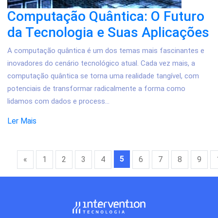
Computação Quântica: O Futuro
da Tecnologia e Suas Aplicações
A computação quântica é um dos temas mais fascinantes e
inovadores do cenário tecnológico atual. Cada vez mais, a
computação quântica se torna uma realidade tangível, com
potenciais de transformar radicalmente a forma como
lidamos com dados e process...
Ler Mais
5
«
1
2
3
4
6
7
8
9