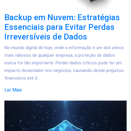
Backup em Nuvem: Estratégias
Essenciais para Evitar Perdas
Irreversíveis de Dados
No mundo digital de hoje, onde a informação é um dos ativos
mais valiosos de qualquer empresa, a proteção de dados
nunca foi tão importante. Perder dados críticos pode ter um
impacto devastador nos negócios, causando desde prejuízos
financeiros até d...
Ler Mais