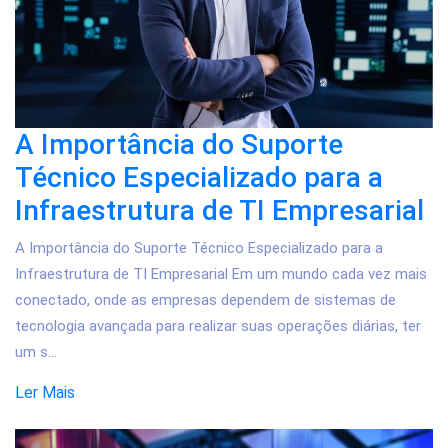
A Importância do Suporte
Técnico Especializado para a
Infraestrutura de TI Empresarial
A Importância do Suporte Técnico Especializado para a
Infraestrutura de TI Empresarial Em um mundo cada vez mais
conectado, onde as empresas dependem de sistemas de
tecnologia avançada para realizar suas operações diárias, ter
um s...
Ler Mais