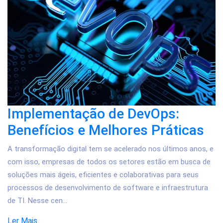
Implementação de DevOps:
Benefícios e Melhores Práticas
A transformação digital tem se acelerado nos últimos anos, e
com isso, empresas de todos os setores estão em busca de
soluções mais ágeis, eficientes e colaborativas para seus
processos de desenvolvimento de software e infraestrutura
de TI. Nesse cen...
Ler Mais