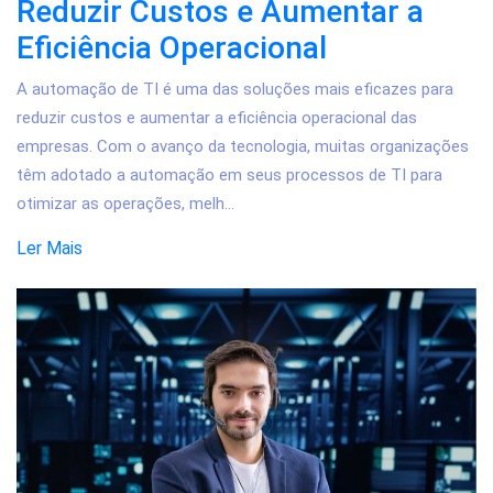
Reduzir Custos e Aumentar a
Eficiência Operacional
A automação de TI é uma das soluções mais eficazes para
reduzir custos e aumentar a eficiência operacional das
empresas. Com o avanço da tecnologia, muitas organizações
têm adotado a automação em seus processos de TI para
otimizar as operações, melh...
Ler Mais